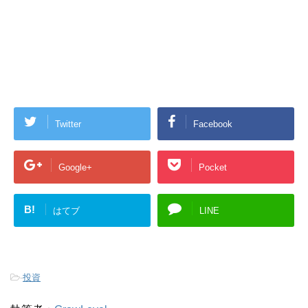
Twitter
Facebook
Google+
Pocket
B!
はてブ
LINE
-
投資