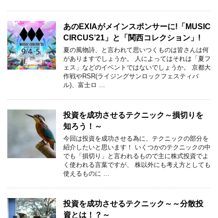
あのEXIAがメインスポンサーに!「MUSIC
CIRCUS’21」と「関西コレクション」!
夏の風物詩、と言われて思いつくものは皆さんは何
がありますでしょうか。 人によってはそれは「夏フ
ェス」などのイベントではないでしょうか。 京都大
作戦やRSR(ライジングサンロックフェスティバ
ル)、富士ロ …
投資を成功させるテクニック～損切りを
知ろう！～
今回は投資を成功させる為に、テクニックの部分を
紹介したいと思います！ いくつかのテクニックの中
でも「損切り」と言われるもので主に株式投資でよ
く使われる言葉ですが、 株以外にも考え方としても
使えるものに …
投資を成功させるテクニック～～分散投
資とは！？～